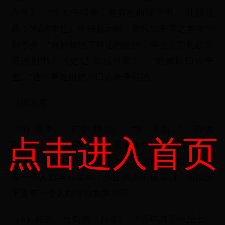
六年》：“民知争端矣，将弃礼而征于书。”孔颖达
疏：“端谓本也。今铸鼎示民，则民知争罪之本在于
刑书矣。”百姓知道了辩论的依据，将会丢弃礼仪而
征用刑书。《史记·留侯世家》：“此难以口舌争
也。”这件事是很难用口舌来争辩的。
（辩论赛）
（3）竞争。《广韵·耕韵》：“争，竞也。”《书·大
点击进入首页
禹谟》：“汝惟不矜，天下莫与汝争能，汝惟不伐，
天下莫与汝争功。”你正因为不自逞能，所以天下没
有一个人敢与你竞争；你正因为不自居功，所以天
下没有一个人敢与你竞争功劳。
（4）相差。杜荀鹤《自遣》：“百年身后一丘土，