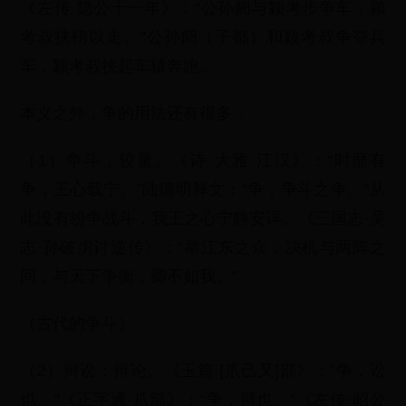
《左传·隐公十一年》：“公孙阏与颍考步争车，颖
考叔挟輈以走。”公孙阏（子都）和颍考叔争夺兵
车，颍考叔挟起车辕奔跑。
本义之外，争的用法还有很多：
（1）争斗；较量。《诗·大雅·江汉》：“时靡有
争，王心载宁。”陆德明释文：“争，争斗之争。”从
此没有纷争战斗，我王之心宁静安详。《三国志·吴
志·孙破虏讨逆传》：“举江东之众，决机与两阵之
间，与天下争衡，卿不如我。”
（古代的争斗）
（2）辩讼；辩论。《玉篇·[爪己又]部》：”争，讼
也。“《正字通·爪部》：“争，辩也。”《左传·昭公