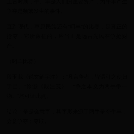
上古时期，牛、羊是人们的重要资产，为牛羊产生
争夺是频繁发生的事件。
直到现代，草原民族还有“叼羊”的比赛，是真正的
抢夺，它所象征的，应当正是远古先民在争抢财
产。
（叼羊比赛）
段玉裁《说文解字注》：“凡言争者，皆谓引之使归
于己。”徐灏《段注笺》：“争之本义为两手争一
物。”均可证此点。
结论：爭是会意字，其字形来源于两手爭夺牛羊，
会意争夺；夺取。