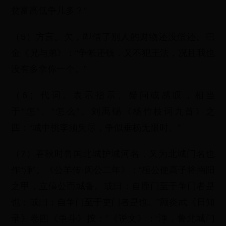
贫富高低争几多？”
（5）方言。欠，即借了别人的财物还没偿还。巴
金《兄与弟》：“争帐还钱，又不犯王法，况且我也
没有多拿你一个。”
（6）代词。表示指示、疑问或感叹，相当
于“怎”、“怎么”。刘禹锡《杨竹枝词九首》之
四：“城中桃李须臾尽，争似垂杨无限时。”
（7）春秋时鲁国北城护城河名，又为北城门名也
作“浄”。《公羊传·闵公二年》：“桓公使高子将南阳
之甲，立僖公而城鲁。或曰：自鹿门至于争门者是
也；或曰：自争门至于吏门者是也。”顾炎武《日知
录》卷四《争斗》按：“《说文》：‘浄，鲁北城门