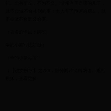
礼。士有争友，不为不义。”父亲有了诤谏的儿子，
就不会做不合礼制的事；士人有了诤谏的朋友，就
不会做不合道义的事。
（著名的诤臣：魏征）
争的小篆写法如图：
（争的小篆写法）
（【说文解字】之786，部分图片源自网络）返回
搜狐，查看更多