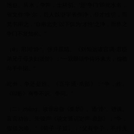
池也。从水，争声，士耕切。’是‘争门’即此水名，
省文作‘争’尔，后人以瀞字省作浄，音才性切，而
梵书用之，‘自南北史’以下俱为‘才性’之浄，而鲁之
争门不复知矣。”
（8）用同“睁”。张开眼睛。《刘知远诸宫调·君臣
弟兄子母夫妇团贺》：“一双眼睛争得环来大，楄檐
向手中掿。”
此外，争还是姓。《正字通·爪部》：“争，姓。
《印薮》有争不识、争同。”
（二）zhèng。读音出自《集韵》。通“诤”。进谏。
直言劝告。朱骏声《说文通训定声·鼎部》：“争，
假借为诤。”《荀子·子道》：“父有争子，不行无