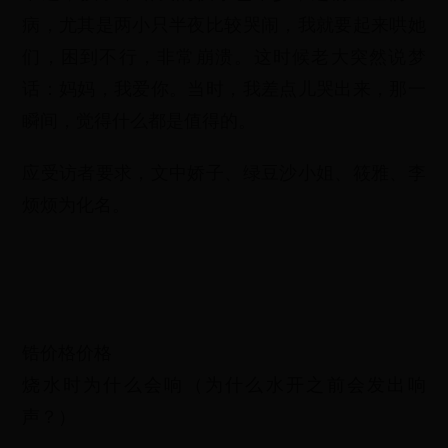
病，尤其是两小只半夜比较哭闹，我就要起来哄她
们，困到不行，非常崩溃。这时候老大突然说梦
话：妈妈，我爱你。当时，我差点儿哭出来，那一
瞬间，觉得什么都是值得的。
应受访者要求，文中娇子、绿豆沙小姐、筱雅、李
烦烦为化名。
锆价格价格
烧水时为什么会响（为什么水开之前会发出响
声？）