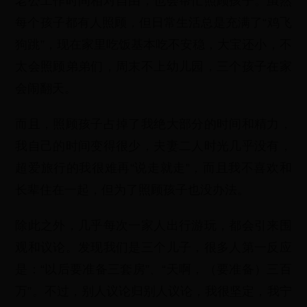
老公工作时间相对自由，也会帮忙照顾孩子。虽然
每个孩子都有人照顾，但日常生活总是充满了“鸡飞
狗跳”，现在家里吃饭基本吃不安稳，大宝还小，不
太会照顾弟弟们，周末不上幼儿园，三个孩子在家
会闹翻天。
而且，照顾孩子占掉了我绝大部分的时间和精力，
我自己的时间变得很少，夫妻二人时光几乎没有，
超爱旅行的我很难再“说走就走”，而且我不喜欢和
长辈住在一起，但为了照顾孩子也没办法。
除此之外，几乎每次一家人出行游玩，都会引来围
观和议论。发现我们是三个儿子，很多人第一反应
是：“以后要准备三套房”、“天啊，（要准备）三百
万”。不过，别人议论归别人议论，我很坚定，我宁