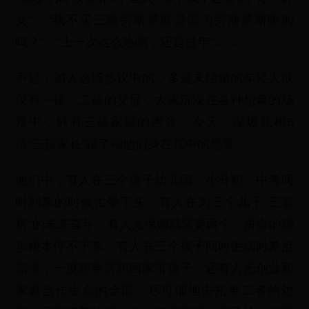
女”、“我不买三辆劳斯莱斯是因为劳斯莱斯限购
吗？”、“上一次这么热闹，还是过年”……
不过，加入这场热议中的，多是未结婚的年轻人或
仅有一孩、二孩的父母，大家沉浸在各种想象的场
景中，鲜有三孩家庭的声音。今天，深燃就和5
位“三孩家长”聊了聊他们身在其中的感受。
他们中，有人在三个孩子幼儿园、小升初、中考同
时到来的时候忙晕了头；有人在为三个儿子“三套
房”的未来奋斗；有人光保姆就需要两个，拼命的脚
步根本停不下来；有人在三个孩子同时生病时差点
崩溃，一度想要辞职回家带孩子；还有人把创业和
家庭当作生命的全部，尽可能地去拓展二者的边