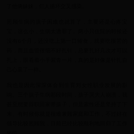
了他俩妹妹，仨人循环交叉感染。
照顾生病的孩子困难也就算了，主要还是心疼宝
宝，这么小，生病太遭罪了。两小只住院的时候还
没有6个月，还没吃上第一口辅食，就要吃很苦的
药，而且血管很细不好扎针，总要扎好几次才可以
扎上，眼看着小手紫青一片，真的是好像是针扎自
己心里了一样。
我也是因此深深体会到生育对女性职业发展的影
响。三个孩子生病那段时间，孩子哭大人崩溃，我
甚至想要辞职回家带孩子，但是索性还是坚持了下
来。有时候你就是很难兼顾家庭和工作，不过好在
领导比较照顾我，目前已经比较顺利地回归了工作
岗位。