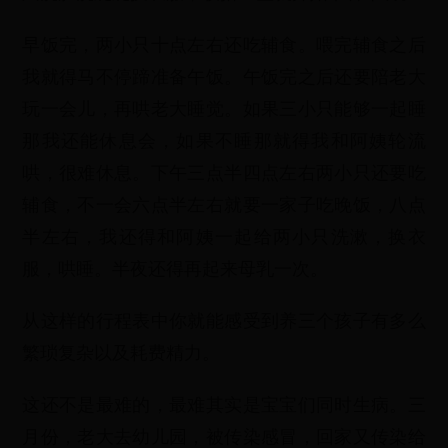
早饭完，两小只十点左右还吃辅食。喂完辅食之后
我就得马不停蹄准备午饭。午饭完之后还要陪老大
玩一会儿，再哄老大睡觉。如果三小只能够一起睡
那我还能休息会，如果不睡那就得我和阿姨轮流
哄，很难休息。下午三点半四点左右两小只还要吃
辅食，不一会六点半左右就要一家子吃晚饭，八点
半左右，我还得和阿姨一起给两小只洗漱，换衣
服，哄睡。半夜还得再起来母乳一次。
从这样的行程表中你就能感受到养三个孩子有多么
繁琐复杂以及耗费精力。
这还不是最难的，最难其实是宝宝们同时生病。三
月份，老大去幼儿园，被传染感冒，回家又传染给