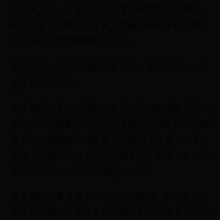
白天大儿子、二女儿上学去了，我要去店里帮忙，
得把小女儿也带过去，晚上我辅导两个大孩子的作
业，我公公婆婆帮我带小女儿。
适应以后，生活倒是能正常运转，但老实说，有过
很多崩溃的瞬间。
虽然我们不是特别鸡娃的家长，但我希望孩子们成
为有自己兴趣爱好的人，也会给他们报培训班。即
使在这样比较随心的教育下，我们上次算了一下，
把孩子照顾到上完大学二十四五岁，即便一年生活
费只算4万，一个人至少要花100万。
其实我们还算是有条件养三胎的家庭。我和老公是
个体户，我们一年收入还不错，在深圳买了一套四