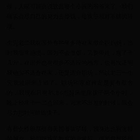
候，人家可能会说这是哪个小孩的爷爷来了。我们
确实会尽自己的努力去挣钱，给孩子相对不错的环
境。
生完老二我在国外有半年多待在家做全职妈妈，当
时我非常崩溃，因为不会做饭，又要带娃，瘦了十
几斤，在国外也有很多不适应的地方，也再次证明
我确实不适合在家，还是适合职场，所以老三一生
完我就回来上班了。职场和家庭肯定是要有取舍
的，我现在只有早上6点起床能陪孩子两个小时，
晚上经常十一二点回来，周末不出差的时候，我会
尽力把时间留给孩子。
有些女性很享受每天围着孩子转，我身边也有这样
的朋友，她们把孩子教育的非常好，但是我想说即