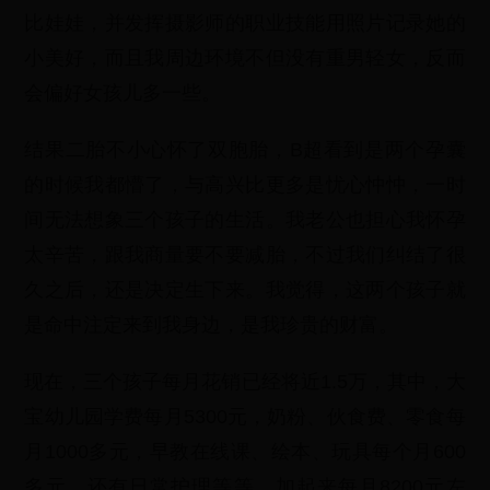
比娃娃，并发挥摄影师的职业技能用照片记录她的
小美好，而且我周边环境不但没有重男轻女，反而
会偏好女孩儿多一些。
结果二胎不小心怀了双胞胎，B超看到是两个孕囊
的时候我都懵了，与高兴比更多是忧心忡忡，一时
间无法想象三个孩子的生活。我老公也担心我怀孕
太辛苦，跟我商量要不要减胎，不过我们纠结了很
久之后，还是决定生下来。我觉得，这两个孩子就
是命中注定来到我身边，是我珍贵的财富。
现在，三个孩子每月花销已经将近1.5万，其中，大
宝幼儿园学费每月5300元，奶粉、伙食费、零食每
月1000多元，早教在线课、绘本、玩具每个月600
多元，还有日常护理等等，加起来每月8200元左