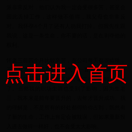
派非常反对，他们认为我一定会受很多苦，甚至会
因此丢掉工作，这样做不值得，我父母也非常反
对。我怀孕4个月了还有人劝我打掉。但我先生跟
我说，这是一条生命，你不要的话，是在剥夺他的
权利。
怀老三前四个月比较辛苦，在公司每天都很瞌睡，
点击进入首页
不过我本身也没有那么娇气，一直工作到怀孕8个
多月，每天自己开车上下班，老三半个小时就生完
了。当然我的职场生涯也受到了影响，因为生老
三，我本来是前年要晋升的，去年才晋升成功。我
的理解是，不是所有的好处都得给你占到，既然有
了新的生命，工作上肯定会被耽误，但如果重新投
入进去做得一样好，也不会受太大影响。