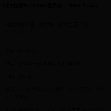
2026世界杯_2004年世界杯 - 1606811.com
5位妈妈讲述：我为什么敢生三个娃？
2025-05-18 03:07:13
来源：深燃财经
作者 | 唐亚华 王敏 李秋涵 黎明 周继凤
编辑 | 唐亚华
近日，#三孩生育政策#的话题，在社交平台上激起
了全民热议。
“65岁的时候要养4个老人、3个孩子还有9个孙子孙