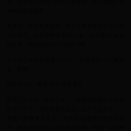
界。尽管辛苦加倍，但他们都强调，孩子给他们带
来的快乐也加倍。
事实上，不管有无政策，每个人都有选择生几个孩
子的权力，也有拒绝生育的自由。以下是5个家庭
的故事，来听听他们三倍的苦与甜。
三个儿子每月花费将近1.5万，常被调侃“以后要准
备三套房”
绿豆沙小姐 | 重庆 31岁 母婴博主
我有三个儿子，大宝三岁，二胎双胞胎两个儿子现
在10个月了，目前在重庆生活。生了大儿子后，二
胎我一直想要个女儿。因为我有很强烈的女儿情
节，梦想着能把女儿打扮成小公主，陪她一起玩芭