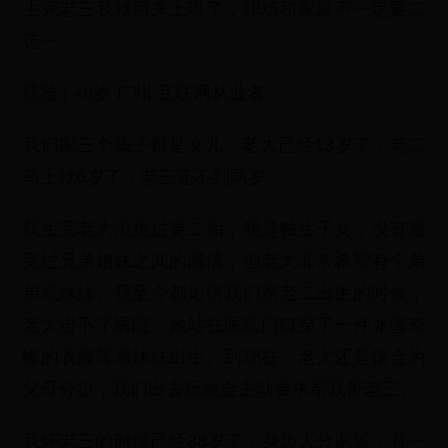
生完老三我就回来上班了，职场和家庭不一定要二
选一
筱雅 | 40岁 广州 互联网从业者
我们家三个孩子都是女儿，老大已经13岁了，老二
马上就6岁了，老三还不到两岁。
我生完老大没想过要二胎，我是独生子女，没有感
受过兄弟姐妹之间的感情，但老大非常希望有个弟
弟或妹妹。我至今都记得我们家老二出生的时候，
老大进不了医院，她站在医院门口穿了一件冰雪奇
缘的衣服等着妹妹出生。到现在，老大还是很会为
父母分担，我们出去玩她会主动要求帮我带老三。
我怀老三的时候已经38岁了，身边人分两派，有一