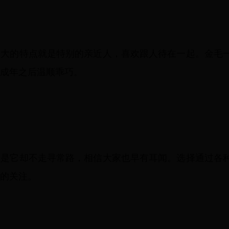
最大的特点就是特别的亲近人，喜欢跟人待在一起。金毛
成年之后温顺乖巧。
但是它却不走寻常路，相信大家也早有耳闻。选择通过各
的关注。