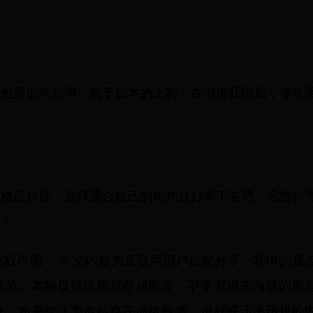
0
情包里的狗狗啊，属于日本的土狗，在引进我国后，非常
0
性格跟特征，选择适合自己的狗狗好好养下去吧，它给你
！
版权声明： 本文内容为互联网用户自发分享，其中的观
单位。本站仅提供信息存储服务，不享有相关内容的所
任。如果您认为本站存在涉嫌抄袭、侵权或违法违规的