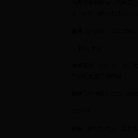
狗界颜值的担当，微笑天
欢。但是它的掉毛情况比较
普通品相价格：800~2500
06.阿拉斯加
雪橇三傻中的一员，属于
阿拉斯加属于明星狗
普通品相价格：1000~300
07.比熊
也是一种观赏性犬，喜欢跟