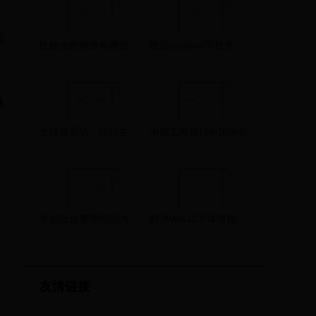
聪
比较火的网游有哪些2025 当下火热的网游推荐
酷派coolpad手机升级助手最新版 v1.89.141122 官方正式版软件下载 – 万能驱动网
微
女球迷采访：辞职去看世界杯的酷女孩，你在卡塔尔偶遇到了吗
中国工商银行中国网站
学姐吐血整理的国内PMP培训机构对比，建议收藏！
解决Win11字体模糊发虚不清晰的五大招！
，
友情链接