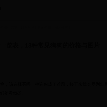
m
物狗价格一览表，13种常见狗狗的价格与图片分享！
格一览表，13种常见狗狗的价格与图片
宠物，该选择买哪一种狗狗成了难题，接下来我会罗列出
们参考借鉴。