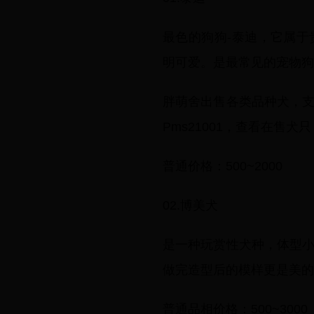
最色的狗狗-泰迪，它属
明可爱。是最常见的宠物狗
胖萌舍出售各类品种犬，
Pms21001，查看在售犬只
普通价格：500~2000
02.博美犬
是一种玩赏性犬种，体型
做完造型后的模样更是美的
普通品相价格：500~3000