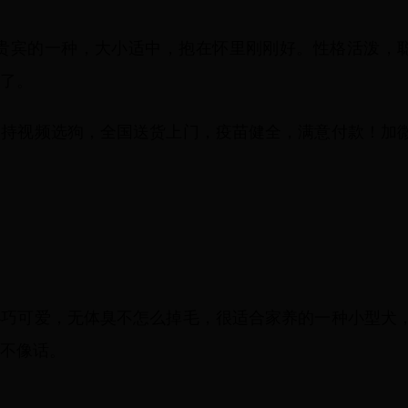
于贵宾的一种，大小适中，抱在怀里刚刚好。性格活泼，
了。
支持视频选狗，全国送货上门，疫苗健全，满意付款！加
小巧可爱，无体臭不怎么掉毛，很适合家养的一种小型犬
不像话。