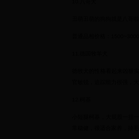
10.八哥犬
丑萌丑萌的狗狗就是八哥啦
普通品相价格：1500~300
11.德国牧羊犬
德牧犬的性格看起来凶狠
官敏锐，追踪能力很强，大
12.柯基
小短腿柯基，大屁股一扭
常稳健，很适合家养，掉毛