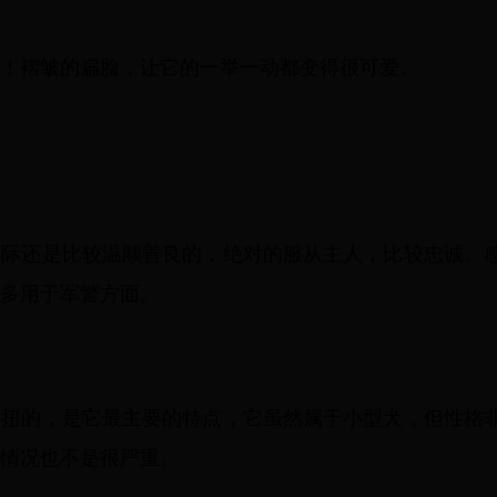
！褶皱的扁脸，让它的一举一动都变得很可爱。
0
实际还是比较温顺善良的，绝对的服从主人，比较忠诚。
多用于军警方面。
一扭的，是它最主要的特点，它虽然属于小型犬，但性格
情况也不是很严重。