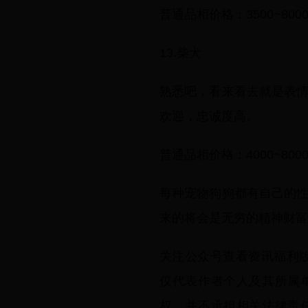
普通品相价格：3500~800
13.柴犬
熟悉吧，看来看去就是表
欢迎，忠诚度高。
普通品相价格：4000~800
每种宠物狗狗都有自己的
来的将会是无穷的精神财富
关注公众号查看资讯福利
仅代表作者个人及其所属
权，并不承担相关法律责