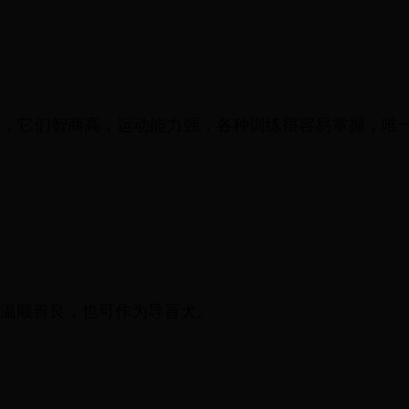
0
种，它们智商高，运动能力强，各种训练很容易掌握，唯
0
温顺善良，也可作为导盲犬。
0