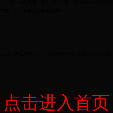
使。全身洁白的毛发，特别甜的笑容，深得很多妹子们的
严重。唯一的硬伤智商不高啊！
大型犬。虽然身材高大，但是智商不高，性格上比较温顺
0
点击进入首页
人待在一起，开朗活泼，萌萌哒。