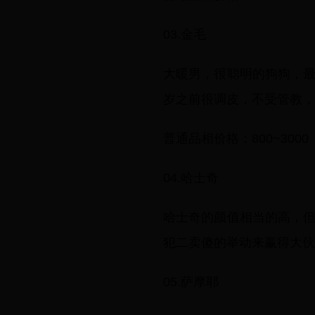
03.金毛
大暖男，很聪明的狗狗，
岁之前很调皮，不受管教，
普通品相价格：800~3000
04.哈士奇
哈士奇的颜值相当的高，
犯二卖傻的举动来赢得大伙
05.萨摩耶