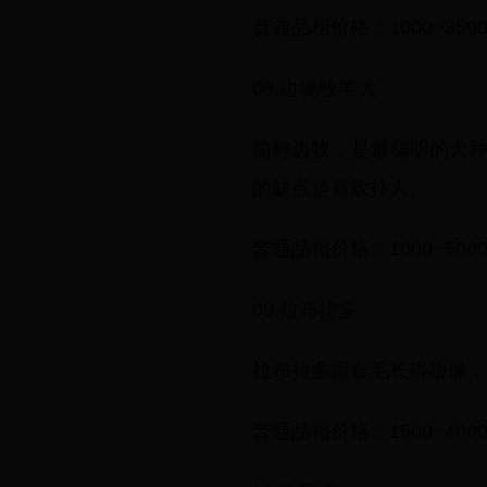
普通品相价格：1000~350
08.边境牧羊犬
简称边牧，是最聪明的犬
的缺点是喜欢扑人。
普通品相价格：1000~500
09.拉布拉多
拉布拉多跟金毛长得很像，
普通品相价格：1500~400