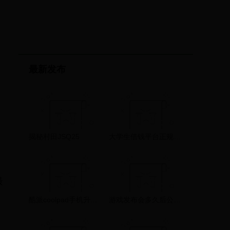
最新发布
揭秘村田JSQ25
大学生借钱平台正规秒放款有哪些？盘点5个适合大学生的借钱平台
最
酷派coolpad手机升级助手最新版 v1.89.141122 官方正式版软件下载 – 万能驱动网
游戏发布会多久后公测结束 探究游戏公测时间的规律