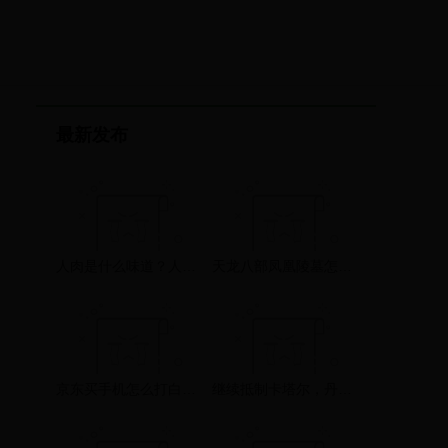
最新发布
人肉是什么味道？人类为什么不能同类相食？朊病毒告诉你答案
天龙八部凤凰陵墓怎么刷，还有那怪怎么出的
京东买手机怎么打白条？打白条有利息吗
继续抵制卡塔尔，丹麦足协禁止球员携“太太团”参加世界杯