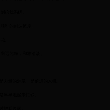
时刻给我温暖。
我顺利的到达彼岸。
鲜花。
，幽远纯净，和雅清淡。
，是力量的源泉，是前进的风帆。
总是早早地起来忙碌。
准时把我唤醒。