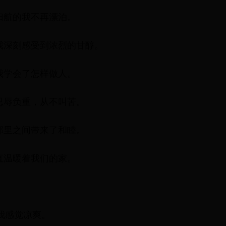
让归航的我不再漂泊。
让我深刻感受到浓烈的甘醇。
让我学会了怎样做人。
，忍辱负重，从不叫苦。
给邻里之间带来了和睦。
一直温暖着我们的家。
我感觉凉爽。