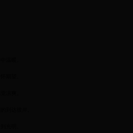
心中温暖。
满怀期望。
感觉凉爽。
利的到达彼岸。
看到光明。