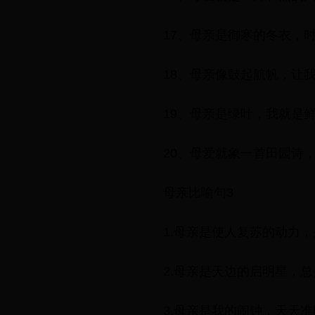
17、母亲是御寒的冬衣，
18、母亲像鼓起航帆，让
19、母亲是绿叶，我就是
20、母爱就象一首田园诗
母亲比喻句3
1.母亲是使人复苏的动力
2.母亲是天边的启明星，
3.母亲是我的闹钟，天天