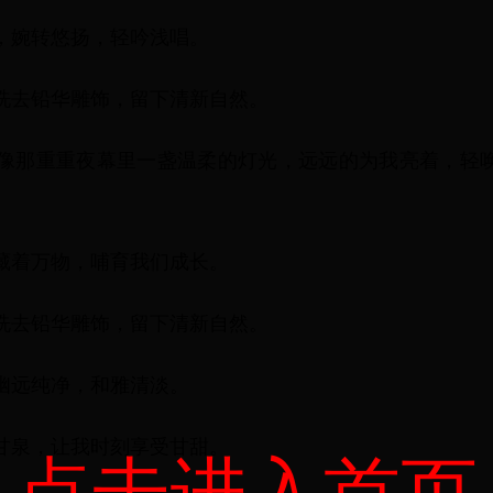
，婉转悠扬，轻吟浅唱。
洗去铅华雕饰，留下清新自然。
，像那重重夜幕里一盏温柔的灯光，远远的为我亮着，轻
藏着万物，哺育我们成长。
洗去铅华雕饰，留下清新自然。
幽远纯净，和雅清淡。
甘泉，让我时刻享受甘甜。
点击进入首页