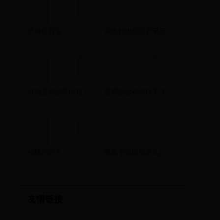
护巢暖宫宝
紫光扫描仪用户手册.pdf
姚明主席的新问题：红蓝国家队合并，“化学反应”还存在吗
空调怎么不凉快了？八个常见原因以及解决办法
神麯的药方
魅蓝手机能用多久(魅族魅蓝手机官网商城)
友情链接