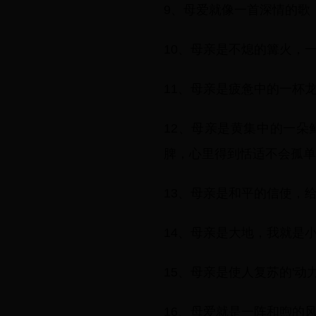
9、母爱就像一首深情的歌
10、母亲是不熄的篝火，
11、母亲是疲惫中的一杯
12、母亲是黄集中的一
脾，心里得到恬适不会孤单
13、母亲是和平的信使，
14、母亲是大地，我就是
15、母亲是使人复苏的'
16、母爱就是一阵和煦的