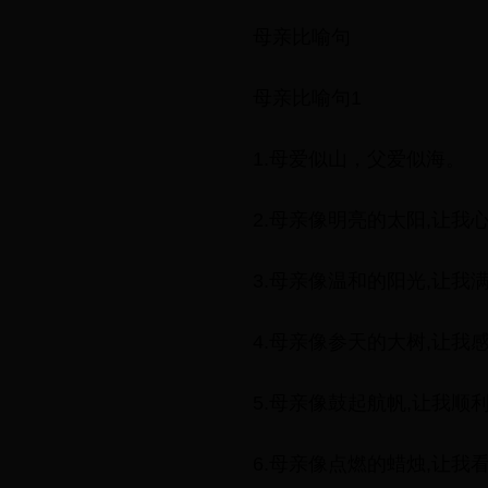
母亲比喻句
母亲比喻句1
1.母爱似山，父爱似海。
2.母亲像明亮的太阳,让我
3.母亲像温和的阳光,让我
4.母亲像参天的大树,让我
5.母亲像鼓起航帆,让我顺
6.母亲像点燃的蜡烛,让我