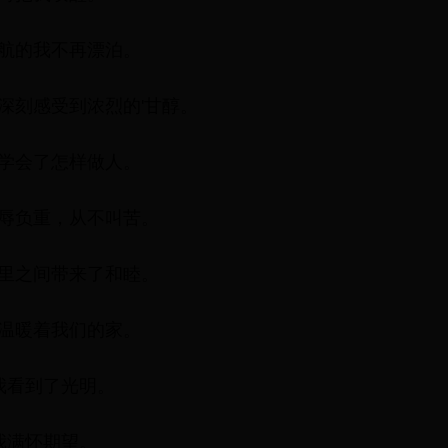
归航的我不再漂泊。
深刻感受到浓烈的'甘醇。
我学会了怎样做人。
忍辱负重，从不叫苦。
邻里之间带来了和睦。
直温暖着我们的家。
我看到了光明。
我满怀期望。