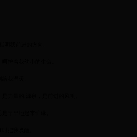
。
。
刻指明我前进的方向。
伞，呵护着我幼小的生命。
刻给我温暖。
，是力量的.源泉，是前进的风帆。
，总是早早地起来忙碌。
准时把我唤醒。