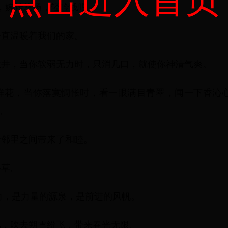
，婉转悠扬，轻吟浅唱。
一直温暖着我们的家。
龙井，当你软弱无力时，只消几口，就使你神清气爽。
朵鲜花，当你落寞惆怅时，看一眼满目青翠，闻一下香沁
。
给邻里之间带来了和睦。
小草。
动力，是力量的源泉，是前进的风帆。
风，吹去朔雪纷飞，带来春光无限。