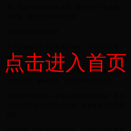
同。有的平台自动化程度高，而有的平台则需要人
工审核，这也会导致时间差异。
用户如何加快审核进程
为了能够顺利并快速地通过审核，用户可以采取一
点击进入首页
些措施：
确保资料的准确性：在申请过程前，仔细检查所有
提交的信息。确保姓名、身份证号等信息无误。
合理选择申请时间：尽量在非高峰时段申请。有些
平台在周末或节假日进行维护，审核速度可能受到
影响。
联系客服：如果审核时间过长，可以主动与客服联