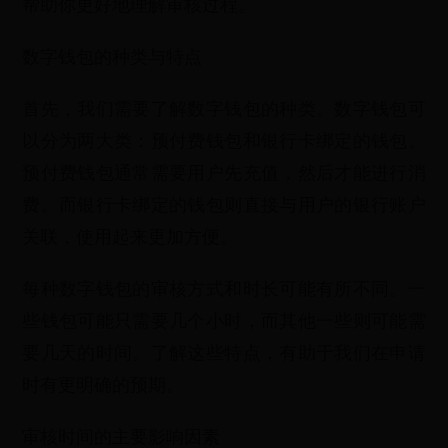
帮助你更好地理解审核过程。
数字钱包的种类与特点
首先，我们需要了解数字钱包的种类。数字钱包可
以分为两大类：预付费钱包和银行卡绑定的钱包。
预付费钱包通常需要用户先充值，然后才能进行消
费。而银行卡绑定的钱包则直接与用户的银行账户
关联，使用起来更加方便。
每种数字钱包的审核方式和时长可能有所不同。一
些钱包可能只需要几个小时，而其他一些则可能需
要几天的时间。了解这些特点，有助于我们在申请
时有更明确的预期。
审核时间的主要影响因素