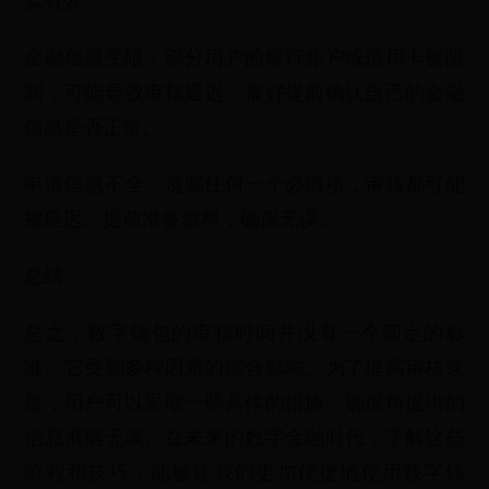
实有效。
金融信息受限：部分用户的银行账户或信用卡被限
制，可能导致审核延迟。最好提前确认自己的金融
信息是否正常。
申请信息不全：遗漏任何一个必填项，审核都可能
被延迟。提前准备资料，确保无误。
总结
总之，数字钱包的审核时间并没有一个固定的标
准。它受到多种因素的综合影响。为了提高审核速
度，用户可以采取一些具体的措施，确保所提供的
信息准确无误。在未来的数字金融时代，了解这些
流程和技巧，能够让我们更加便捷地使用数字钱