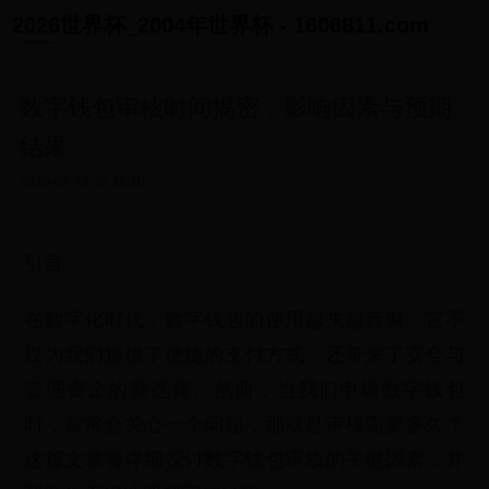
2026世界杯_2004年世界杯 - 1606811.com
数字钱包审核时间揭密：影响因素与预期
结果
2025-08-23 07:35:10
引言
在数字化时代，数字钱包的使用越来越普遍。它不
仅为我们提供了便捷的支付方式，还带来了安全与
管理资金的新选择。然而，当我们申请数字钱包
时，常常会关心一个问题，那就是审核需要多久？
这篇文章将详细探讨数字钱包审核的关键因素，并