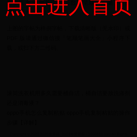
点击进入首页
造字法 象形 部首 丿 笔画数 2 笔顺列表 撇、横折
弯钩 「九」笔顺字帖下载
上图的字帖为样例字帖，下载清晰版（无水印）或
PDF 版请通过微信搜「笔顺笔画大全」小程序下
载，或扫下方二维码。
滚筒洗衣机用多久需要桶自洁，桶自洁要放洗涤剂
还是消毒液？
oppo手机怎么复制粘贴 oppo手机复制粘贴的操作
步骤【详解】
Copyright © 2022 2026世界杯_2004年世界杯 - 1606811.com All Rights