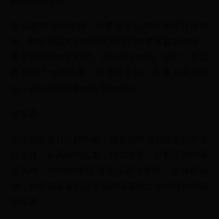
购买碗的技巧
在成都商场购物时，消费者可以关注不同材质的
碗。陶瓷碗因其耐热和美观受到很多家庭的青睐，
而不锈钢碗则更耐用，适合孩子使用。同时，关注
商品的产地和品牌，选择信誉好、质量上乘的商
品，会让你的用餐体验更加愉快。
结束语
无论你想要什么样的碗，成都的商场都能提供丰富
的选择。从高端到实惠，样式各异，搭配不同的家
居风格，为你的家庭增添温馨与美好。在成都购
物，你将能体验到这座城市深厚的文化与现代的购
物乐趣。