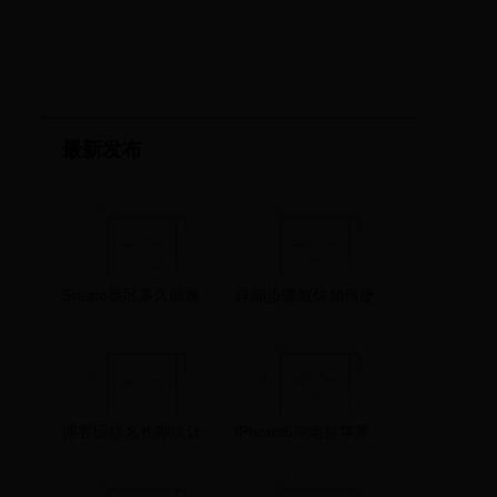
最新发布
Steam换区多久能换回来？这个问题你有答案了吗？
详细步骤教你如何使用打印机进行复印操作
博客园排名长期统计和算法个人预估
iPhone6等老款苹果手机越用越卡怎么办？