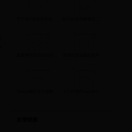
、
关于360最新更新的版本问题反馈
如何快速判断稳压二极管的稳压电压？实用技巧分享
状
存
新疆网吧管理新细则出台 收留未成年人上网将重罚
英雄联盟酒桶皮肤手感排行2023，fnatic价格及特效点评
Steam换区多久能换回来？这个问题你有答案了吗？
十大好用的logo设计软件推荐 设计logo图标用什么软件好→榜中榜
友情链接