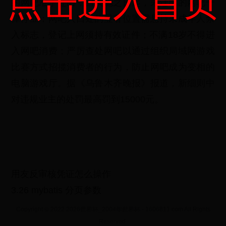
点击进入首页
的网吧准予迁出，自实施之日起，未迁出的网吧一
律停业；网吧入口处的显著位置需悬持未成年人禁
入标志，登记上网须持有效证件；不满18岁不得进
入网吧消费；严厉查处网吧以通过组织局域网游戏
比赛方式招揽消费者的行为，防止网吧成为变相的
电脑游戏厅。据《乌鲁木齐晚报》报道，新细则中
对违规业主的处罚最高罚到15000元。
用友反审核凭证怎么操作
3.26 mybatis 分页参数
Copyright © 2022 2026世界杯_2004年世界杯 - 1606811.com All Rights
Reserved.