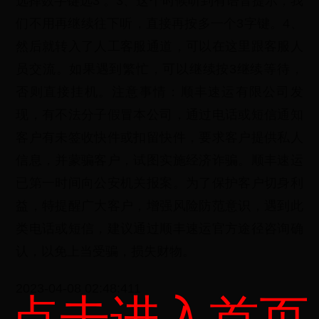
选择数字键选3 。3、这个时候听到有语音提示，我
们不用再继续往下听，直接再按多一个3字键。4、
然后就转入了人工客服通道，可以在这里跟客服人
员交流。如果遇到繁忙，可以继续按3继续等待，
否则直接挂机。注意事情：顺丰速运有限公司发
现，有不法分子假冒本公司，通过电话或短信通知
客户有未签收快件或扣留快件，要求客户提供私人
信息，并蒙骗客户，试图实施经济诈骗。顺丰速运
已第一时间向公安机关报案。为了保护客户切身利
益，特提醒广大客户，增强风险防范意识，遇到此
类电话或短信，建议通过顺丰速运官方途径咨询确
认，以免上当受骗，损失财物。
2023-04-08 02:48:411
点击进入首页