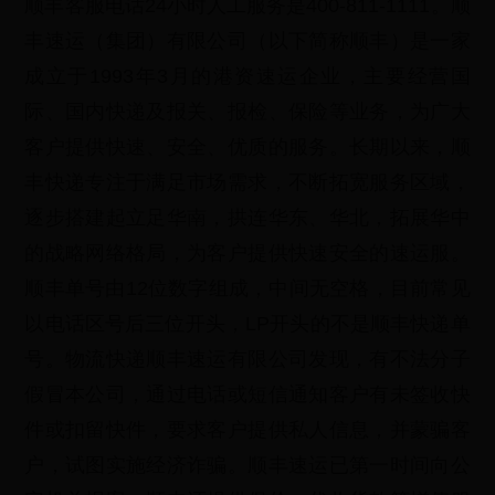
顺丰客服电话24小时人工服务是400-811-1111。顺
丰速运（集团）有限公司（以下简称顺丰）是一家
成立于1993年3月的港资速运企业，主要经营国
际、国内快递及报关、报检、保险等业务，为广大
客户提供快速、安全、优质的服务。长期以来，顺
丰快递专注于满足市场需求，不断拓宽服务区域，
逐步搭建起立足华南，拱连华东、华北，拓展华中
的战略网络格局，为客户提供快速安全的速运服。
顺丰单号由12位数字组成，中间无空格，目前常见
以电话区号后三位开头，LP开头的不是顺丰快递单
号。物流快递顺丰速运有限公司发现，有不法分子
假冒本公司，通过电话或短信通知客户有未签收快
件或扣留快件，要求客户提供私人信息，并蒙骗客
户，试图实施经济诈骗。顺丰速运已第一时间向公