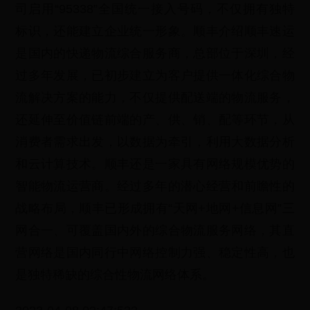
司启用“95338”全国统一接入号码，不仅拥有独特
标识，还能建立企业统一形象。顺丰介绍顺丰速运
是国内的快递物流综合服务商，总部位于深圳，经
过多年发展，已初步建立为客户提供一体化综合物
流解决方案的能力，不仅提供配送端的物流服务，
还延伸至价值链前端的产、供、销、配等环节，从
消费者需求出发，以数据为牵引，利用大数据分析
和云计算技术。顺丰还是一家具有网络规模优势的
智能物流运营商。经过多年的潜心经营和前瞻性的
战略布局，顺丰已形成拥有“天网+地网+信息网”三
网合一、可覆盖国内外的综合物流服务网络，其直
营网络是国内同行中网络控制力强、稳定性高，也
是独特稀缺的综合性物流网络体系。