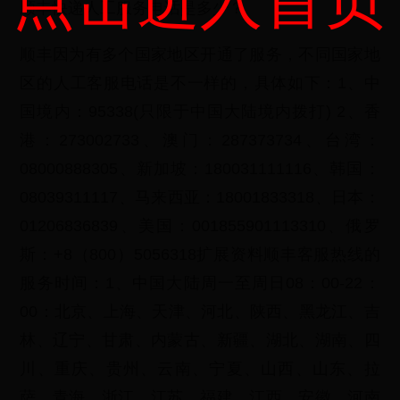
顺丰快递人工服务电话是多少？
顺丰因为有多个国家地区开通了服务，不同国家地
区的人工客服电话是不一样的，具体如下：1、中
国境内：95338(只限于中国大陆境内拨打) 2、香
港：273002733、澳门：287373734、台湾：
08000888305、新加坡：180031111116、韩国：
08039311117、马来西亚：18001833318、日本：
01206836839、美国：001855901113310、俄罗
斯：+8（800）5056318扩展资料顺丰客服热线的
服务时间：1、中国大陆周一至周日08：00-22：
00：北京、上海、天津、河北、陕西、黑龙江、吉
林、辽宁、甘肃、内蒙古、新疆、湖北、湖南、四
川、重庆、贵州、云南、宁夏、山西、山东、拉
萨、青海、浙江、江苏、福建、江西、安徽、河南