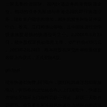
一家主要经营国际、国内快递业务的港资快递企
业。初期的业务为顺德与香港之间的即日速递业
务，随着客户需求的增加，顺丰的服务网络延伸至
中山、番禺、江门和佛山等地，是中国速递行业中
投递速度最快的快递公司之一。2.2016年5月23
日，顺丰股权置换欲借壳上市，资产作价433亿元
。2017年2月24日，顺丰控股在深交所举行重组更
名暨上市仪式，正式登陆A股。
gitcloud
现在快递都免费上门取件，拨打顺风速运总部客服
电话，告诉你的住址就会有人上门来取件，快递员
在派送区域不上门取件罚款一百元，延误一天取件
罚两百。你只要在家等顺风快递在当地网点电话或