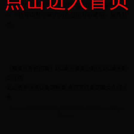
大字，也因此这个景点使绥德素有“天下名州”之美
誉；祥云山整个庙宇为典型的对称建筑，极具特
色。
《魔兽世界怀旧服》MC通关要多少时间 MC通关时
间介绍
龙之谷手游烹饪食谱种类 全部烹饪食谱图文介绍大
全
Copyright © 2022 2026世界杯_2004年世界杯 - 1606811.com All Rights
Reserved.