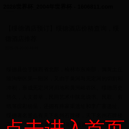
2026世界杯_2004年世界杯 - 1606811.com
【绥德酒店预订】绥德酒店价格查询，绥
德酒店推荐
2025-05-20 00:49:49
绥德县位于陕西省北部，榆林市东南部，属黄土丘
陵沟壑区第一附区，又由于黄河与无定河的切割和
冲积，形成无定河河川地和黄河峪谷区。绥德历史
悠久，人文荟萃，民间艺术中陕北说书、民歌、剪
纸等缤彩纷呈，还拥有薛家渠遗址和李广寨遗址。
绥德著名景点有天下名州石牌楼，天下名州石牌楼
点击进入首页
正上方，有书法名家钟明善的雅题“天下名州”四个