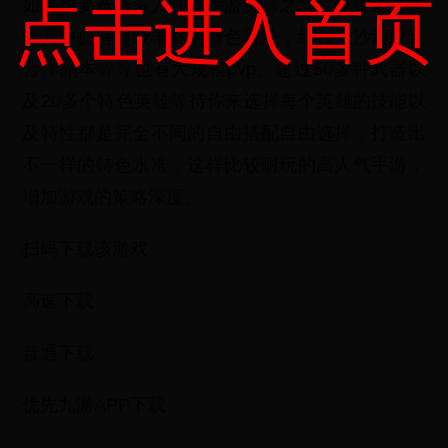
点击进入首页
如果想要选择多人联机手游英勇之地，也很值得探
索其中拥有超级丰富的特色玩法，结合了沙河建造
合作副本等等也有大规模pvp。超过50多种武器以
及20多个特色英雄等待你来选择每个英雄的技能以
及特性都是完全不同的自由搭配自由选择，打造出
不一样的特色水准，这样比较耐玩的高人气手游，
增加游戏的策略深度。
扫码下载该游戏
高速下载
普通下载
优先九游APP下载