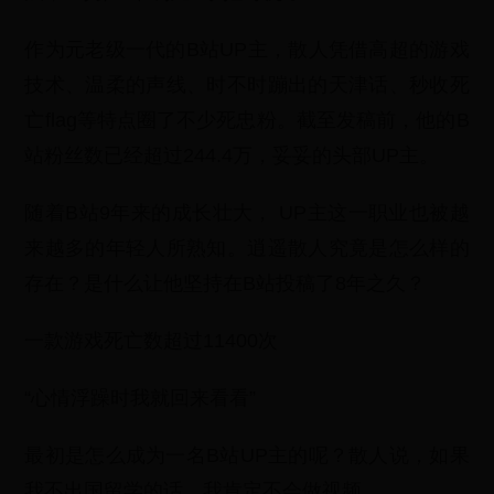
作为元老级一代的B站UP主，散人凭借高超的游戏
技术、温柔的声线、时不时蹦出的天津话、秒收死
亡flag等特点圈了不少死忠粉。截至发稿前，他的B
站粉丝数已经超过244.4万，妥妥的头部UP主。
随着B站9年来的成长壮大， UP主这一职业也被越
来越多的年轻人所熟知。逍遥散人究竟是怎么样的
存在？是什么让他坚持在B站投稿了8年之久？
一款游戏死亡数超过11400次
“心情浮躁时我就回来看看”
最初是怎么成为一名B站UP主的呢？散人说，如果
我不出国留学的话，我肯定不会做视频。