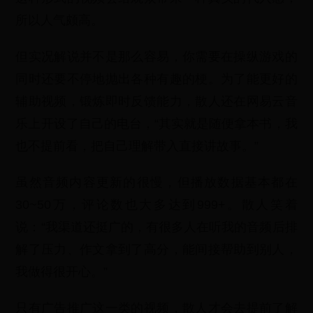
所以人气颇高。
但实况解说并不是那么容易，你需要在操纵游戏的
同时还要不停地抛出各种有趣的梗。为了能更好的
辅助视频，锻炼即时反馈能力，散人还在网易云音
乐上开设了自己的电台，“其实就是随便拿本书，我
也不提前看，把自己理解带入直接讲故事。”
虽然音频内容更新的很慢，但播放数据基本都在
30~50万，评论数也大多达到999+。散人笑着
说：“我渠道还挺广的，有很多人在听我的音频后排
解了压力、作文拿到了高分，能间接帮助到别人，
我做得很开心。”
只有广告推广这一类的视频，散人才会去提前了解