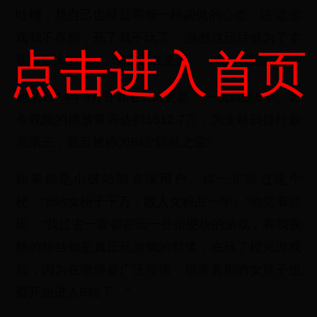
吐槽，我自己也就是带着一种调侃的心态，说‘这游
戏我不存档，死了就不玩了’，当然这已经成为了本
点击进入首页
视频最大的flag，现在还在更新……”散人答道。
他从2014年9月开始在B站更新，一玩就是5年。如
今视频的播放量高达到1512.7万，为全站日排行最
高第三，甚至被称为B站“镇站之宝”。
如果你是小破站的资深用户，你一定听过这个
梗：“B站女粉千千万，散人女粉占一半。”他笑着回
应：“我过去一直都在玩一些很硬核的游戏，看我视
频的粉丝都是真正玩游戏的群体，在玩了橙光游戏
后，因为在微博被广泛传播，很多看剧的女孩子也
都开始进入B站了。”