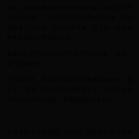
游戏。他印象最深刻的一支视频叫做《熊抱之王 来
让我抱一抱》，“录完实况后我觉得效果很差，所以
就想着二次创作，自己找了伴奏、写了词，把游戏
解说套在歌曲里唱起了rap。”
新颖的广告形式让不少用户在弹幕里写道，“每日一
听”“无限循环”。
一直到今天，评论区里还有常回来看看的粉丝。散
人说，“早期一些粉丝不太能接受广告，我会想怎么
样可以把平衡把握好，将视频做得更有创意。”
即便是每个月能接到广告合作，他的家人最早也并