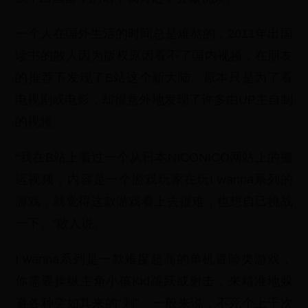
一个人在国外生活的时间总是难熬的，2011年出国
读书的散人因为版权原因看不了国内视频，在朋友
的推荐下发现了B站这个新大陆。原本只是为了看
电视剧或电影，却很意外地发现了许多由UP主自制
的视频。
“我在B站上看过一个从日本NICONICO网站上的搬
运视频，内容是一个游戏玩家在玩I wanna系列的
游戏，就觉得这款游戏看上去很难，也想自己挑战
一下。”散人说。
I wanna系列是一款难度超高的单机冒险类游戏，
你需要操纵主角小孩Kid跳跃或射击，来精准地躲
避各种突如其来的“刺”。一般来说，不死个上千次