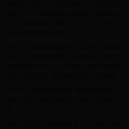
在视频中，散人一人分饰所有角色，声情并茂地为
其配音，还十分执着地用“直男思维”去攻略霸道总
裁。不少粉丝调侃：“我明白了，这是一款讲述段总
裁与散老师恋爱故事的游戏”。
男生代入女性视角的恋爱游戏，加上散人超强随机
反应能力，都给视频增加了许多爆笑点。他自己也
没想到反响会这么好，“之后我的心态就从调侃转变
为正式玩这款游戏，观众也被慢慢代入了感情线。”
2017年，《逆袭之星途闪耀》被改编成电视剧，游
戏作者和导演都在选角和剧情上都先后与散人交
流。
他也作为“彩蛋”在影视剧中客串了一名记者，“我觉