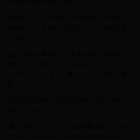
从玩游戏到客串改编电视剧
如果说I wanna系列游戏让散人在B站一举成名，那
么橙光游戏《逆袭之星途闪耀》则是让他真正意义
上“出圈”了。
这是一款娱乐圈冒险恋爱类文字游戏，讲述女主角
苏橙在娱乐圈成长、成名和恋爱的经历，并与段承
轩、叶琛、言楚非三位男主发生一系列的爱情故
事。
“这款游戏真的是你随便找的吗？”我说出了藏在心
中多年的疑惑。
“那次直播，我只是想玩个游戏和观众聊聊天，就随
便点进一个橙光游戏，当时弹幕里大部分也都是在