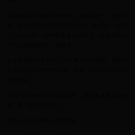
而来）
“如果我哪天特别丧的时候，就会回顾一下那个视
频，给我鼓励和坚持下去的动力。”散人说，“在玩
了I wanna和一些奇怪难度的游戏后，会觉得什么
大风大浪都能过去，很佛系。”
这支视频不仅是对散人自己来说十分重要，更给许
多观众带来一种精神力量。就像一位B站用户在评
论区写道：
“如果以后我看不清眼前路时，我会再来看这支视
频，看一颗沉下来的心。”
男生代入女性视角的恋爱游戏