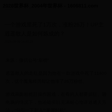
2026世界杯_2004年世界杯 - 1606811.com
一个游戏里死了1万次，涨粉26万！UP主
逍遥散人是如何炼成的？
2025-09-09 14:57:23
来源：微信公号“新榜”
逍遥散人的走红是因为他在一款游戏中死了11400
次，这个魔鬼经历却让他涨了26万粉丝。
游戏画面粗糙且操作困难，在看的人都要抓狂、砸
电脑的情况下，他还能依旧充满耐心地讲述通关方
法，“勾引一下刺儿”“掌握时机”。