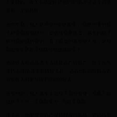
不支持他，收入不稳定性让他们觉得UP主这个行业
具有一定的风险。
去年年底，散人正式签约B站直播，“我爸同事的孩
子好多都是我粉丝，还会找我要签名，我爸妈就了
解到我还挺厉害的。有了固定的基本收入后，父母
那边很多东西潜移默化地也就改变了”。
他的收入构成基本大头还是在广告推广，除了作为
签约主播的基本直播收入外，还有B站的视频点击
分成收入和参与线下活动的收入。
在签约后，散人基本上是每天都在直播，视频产出
也从几个月一支视频变为一周两支视频。
接下来，他更希望自己保持现有的风格，尝试拓展