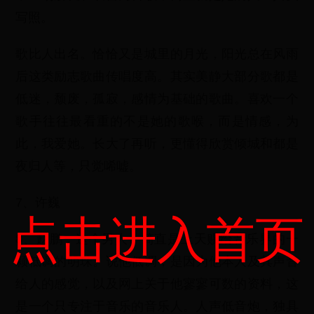
写照。
歌比人出名。恰恰又是城里的月光，阳光总在风雨
后这类励志歌曲传唱度高。其实美静大部分歌都是
低迷，颓废，孤寂，感情为基础的歌曲。喜欢一个
歌手往往最看重的不是她的歌喉，而是情感，为
此，我爱她。长大了再听，更懂得欣赏倾城和都是
夜归人等，只觉唏嘘。
7、许巍
点击进入首页
8、赵鹏，这个男人，简直是上天赐给音乐界的一
颗低调的明珠。说他低调，是因为他本人及其声音
给人的感觉，以及网上关于他寥寥可数的资料，这
是一个只专注于音乐的音乐人。人声低音炮，独具