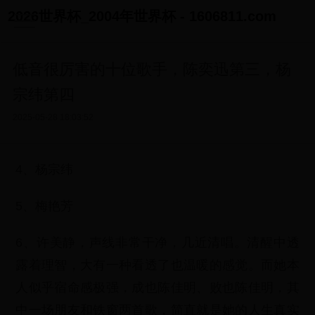
2026世界杯_2004年世界杯 - 1606811.com
低音很厉害的十位歌手，陈奕迅第三，杨
宗纬第四
2025-05-28 18:03:52
4、杨宗纬
5、梅艳芳
6、许美静，声线非常干净，几近清唱。清醒中透
露着理智，大有一种看透了也温暖的感觉。而她本
人似乎宿命感极强，成也陈佳明、败也陈佳明，其
中一场朋友和铁窗两首歌，简直就是她的人生真实