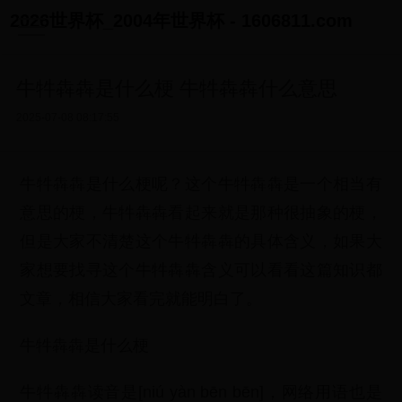
2026世界杯_2004年世界杯 - 1606811.com
牛牪犇犇是什么梗 牛牪犇犇什么意思
2025-07-08 08:17:55
牛牪犇犇是什么梗呢？这个牛牪犇犇是一个相当有
意思的梗，牛牪犇犇看起来就是那种很抽象的梗，
但是大家不清楚这个牛牪犇犇的具体含义，如果大
家想要找寻这个牛牪犇犇含义可以看看这篇知识都
文章，相信大家看完就能明白了。
牛牪犇犇是什么梗
牛牪犇犇读音是[niú yàn bēn bēn]，网络用语也是