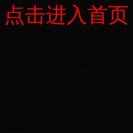
点击进入首页
真牛，特别牛，牛到家了。就是很厉害的意思。
“牛牪犇犇”不是词语，意思是：牛和牛伴一起跑。
这四个字是为了突出“牛”这个字。“牪”读yàn，是指
牛伴。犇(读音bēn)，本意指牛惊走。引申泛指奔
跑，此意后作“奔”。
以上就是关于牛牪犇犇是什么梗的全部内容，相信
大家看完本篇文章就知道了，更多有趣的梗介绍就
多多关注我们吧！
最强佳婿