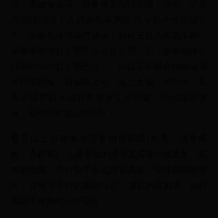
便，高敏敏表示，就算每天按時排便，也不一定沒
有宿便問題！人體的免疫系統70％都分佈在腸道
中，如果想改善腸胃健康，只補充益生菌還不夠，
還要多吃讓益生菌生長的益生質，而「膳食纖維可
以幫助體內益生菌生長」，所以多吃膳食纖維能保
持排便順暢。而腸道又有「第二大腦」的稱號，是
因為腸胃跟大腦其實是會互相影響，你的腸胃健
康，當然就會讓心情放鬆。
看完以上15種青菜營養價值圖鑑(熱量、膳食纖
維、含鉀量)，你最喜歡的燙青菜是哪一種蔬菜。高
敏敏提醒，平日除了多吃膳食纖維，保持嗯嗯順暢
外，也要有良好的睡眠作息、適當的運動量...做好
讓腸道健康的生活習慣。