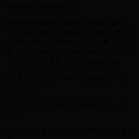
青菜最好吃、營養價值最高。
15種燙青菜熱量圖鑑普遍外食的蔬菜份量都不夠，
要不然就是太吸油，高敏敏表示，既然要加菜，就
要選低油高纖又富含膳食纖維的「蔬菜」當作配
菜，來看看她整理的「15種燙青菜熱量圖鑑」。以
下青菜為100克之數值（燙完大約是半碗的量）
1.韭菜豆芽 ．熱量：44kcal ．膳食纖維：2.3g ．
鉀：250mg
2.黃豆芽 ．熱量：34kcal．膳食纖維：2.7g ．鉀：
296mg
3.豌豆苗 ．熱量：31kcal．膳食纖維：2.3g．鉀：