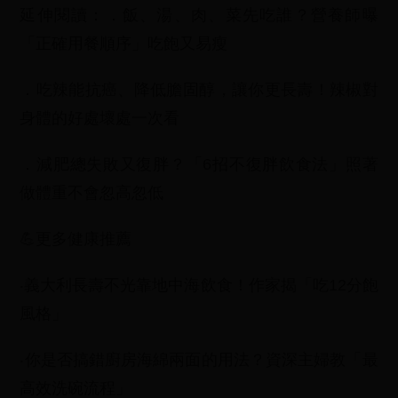
延伸閱讀：．飯、湯、肉、菜先吃誰？營養師曝
「正確用餐順序」吃飽又易瘦
．吃辣能抗癌、降低膽固醇，讓你更長壽！辣椒對
身體的好處壞處一次看
．減肥總失敗又復胖？「6招不復胖飲食法」照著
做體重不會忽高忽低
💪更多健康推薦
‧義大利長壽不光靠地中海飲食！作家揭「吃12分飽
風格」
‧你是否搞錯廚房海綿兩面的用法？資深主婦教「最
高效洗碗流程」