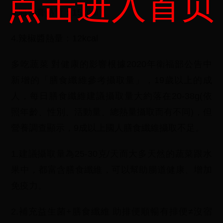
点击进入首页
3.醬油膏熱量：15kcal
4.辣椒醬熱量：12kcal
多吃蔬菜 對健康的影響根據2020年衛福部公告中
新增的「膳食纖維參考攝取量」，19歲以上的成
人，每日膳食纖維建議攝取量大約落在20-38g(依
照年齡、性別、活動量、總熱量攝取而有不同)，但
營養調查顯示，9成以上國人膳食纖維攝取不足。
1.建議攝取量為25-30克/天而大多天然的蔬菜跟水
果中，都富含膳食纖維，可以幫助腸道健康、增加
免疫力。
2.補充益生菌+膳食纖維 助排便順暢有排便≠沒宿