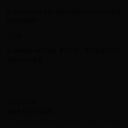
跑步不只是下肢運動 專家提醒跑者防範最容易被低
估的健康問題
下一篇
重訓練越多≠進步越快 專家示警：每天狂練同部位
恐讓肌肉難修復
潜水游戏大全
怎样用易查分查成绩
Copyright © 2022 2026世界杯_2004年世界杯 - 1606811.com All Rights