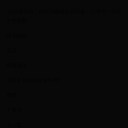
‧全科醫直言「絕對不建議吃安眠藥」只有唯一情況
才會開藥
膳食纖維
蔬菜
營養價值
這篇文章對你有幫助嗎?
實用
不實用
上一篇