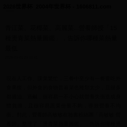
2026世界杯_2004年世界杯 - 1606811.com
青江菜、花椰菜、高麗菜...營養師授「15
種燙青菜熱量圖鑑」，告訴你哪種菜熱量
最低
2026-03-01 23:31:41
現在人工作、課業繁忙，三餐中至少有一餐要吃外
食果腹，但外食的食物普遍菜色種類太少，且很多
都過油、過鹹，很容易一不小心就營養失衡造成身
體負擔，且很容易蔬菜份量不夠，導致營養不均
衡。對此，營養師高敏敏在臉書粉絲團「高敏敏 營
養師」整理了「燙青菜熱量圖鑑」，告訴你哪種燙