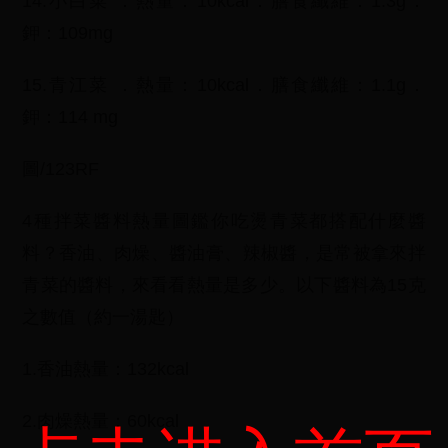
14.小白菜 ．熱量：10kcal．膳食纖維：1.3g．
鉀：109mg
15.青江菜 ．熱量：10kcal．膳食纖維：1.1g．
鉀：114 mg
圖/123RF
4種拌菜醬料熱量圖鑑你吃燙青菜都搭配什麼醬
料？香油、肉燥、醬油膏、辣椒醬，是常被拿來拌
青菜的醬料，來看看熱量是多少。以下醬料為15克
之數值（約一湯匙）
1.香油熱量：132kcal
2.肉燥熱量：60kcal