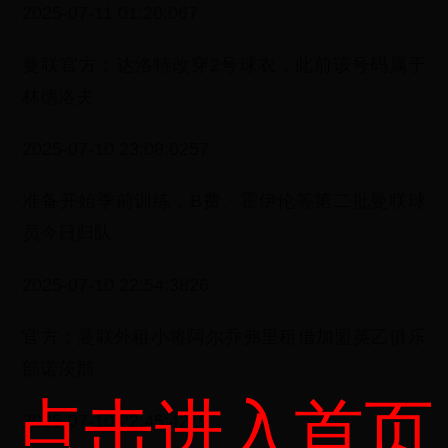
2025-07-11 01:20:067
曼联官方：达洛特改穿2号球衣，此前该号码属于
林德洛夫
2025-07-10 23:08:0257
准备开始季前训练，B费、霍伊伦等第二批曼联球
员今日归队
2025-07-10 22:54:3826
官方：曼联外租小将阿尔乔弗里租借加盟英乙俱乐
部诺茨郡
点击进入首页
2025-07-10 22:45:4219