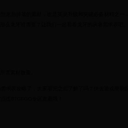
小型龙后掉落的素材，也是英灵升级和突破必备材料之一
那么龙牙谁需要？让我们一起看看龙牙的从者需求表吧
所需素材数量。
的需求表攻略了，大家看完之后了解了吗？快去游戏里刷
点击87GFGO专区查看哦！