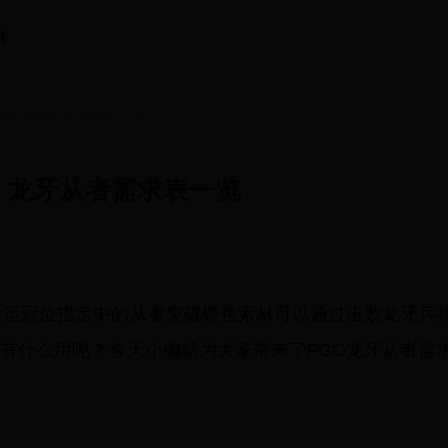
m
需要 龙牙从者需求表一览
要 龙牙从者需求表一览
命运冠位指定中的从者突破银色素材可以通过击败龙牙兵
有什么用呢？今天小编就为大家带来了FGO龙牙从者需