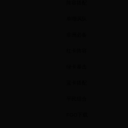
阵容搭配
单嘲讽队
非洲必备
红卡阵容
绿卡暴击
蓝卡搭配
平民组合
FGO下载