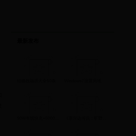
最新发布
结婚祝福语大全50条
Windows7设置局域网文件共享
和
求
90W有线快充+5000mAh，46分钟即可充满，REDMI Turbo3 0
《塞尔达传说：旷野之息》塞尔达大剑香蕉在哪刷？