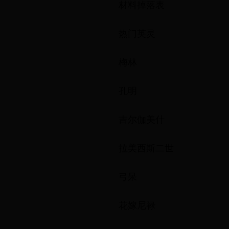
材料掉落表
热门英灵
梅林
孔明
吉尔伽美什
拉美西斯二世
弓呆
花嫁尼禄