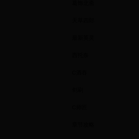
葛饰北斋
天草四郎
最新英灵
西托奈
C酒吞
剑刷
C师匠
章节攻略