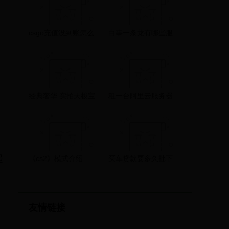
，
csgo充值没到账怎么办 充值待处理解决方法
白事一条龙有哪些服务 具体是什么流程
。
经典奢华 实拍天梭宝环系列腕表
租一台阿里云服务器如何在几分钟内快速上手
起
《cs2》模式介绍
买车贷款要多久批下来 ？
友情链接