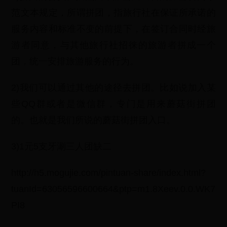
范文本规定，所谓拼团，指旅行社在保证所承诺的
服务内容和标准不变的前提下，在签订合同时经旅
游者同意，与其他旅行社招徕的旅游者拼成一个
团，统一安排旅游服务的行为。
2)我们可以通过其他的途径去拼团。比如说加入某
些QQ群或者是微信群，专门是用来蘑菇街拼团
的。也就是我们所说的蘑菇街拼团入口。
3)1元5支牙涮三人团缺二
http://h5.mogujie.com/pintuan-share/index.html?
tuanId=63056596600664&ptp=m1.8Xeev.0.0.WK7
PI8