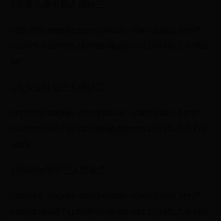
1元婴儿湿巾四人团缺三
http://h5.mogujie.com/pintuan-share/index.html?
tuanId=63057257970664&ptp=m1.DfT4fb.0.0.V55
ah
1元女士钱包三人团缺二
http://h5.mogujie.com/pintuan-share/index.html?
tuanId=63057433300664&ptp=m1.DfT4fb.0.0.TW
aMG
1元500g饼干三人团缺二
http://h5.mogujie.com/pintuan-share/index.html?
tuanId=63057418080664&ptp=m1.DfT4fb.0.0.V8h