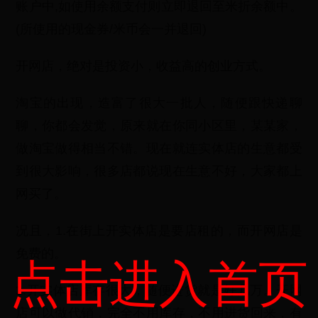
账户中,如使用余额支付则立即退回至米折余额中。
(所使用的现金券/米币会一并退回)
开网店，绝对是投资小，收益高的创业方式。
淘宝的出现，造富了很大一批人，随便跟快递聊
聊，你都会发觉，原来就在你同小区里，某某家，
做淘宝做得相当不错。现在就连实体店的生意都受
到很大影响，很多店都说现在生意不好，大家都上
网买了。
况且，1.在街上开实体店是要店租的，而开网店是
免费的。
点击进入首页
2.开实体店库存很大，随便进货就是好几万。开网
店可以做代销，完全不用库存，不用进货回来，有