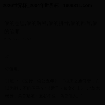
2026世界杯_2004年世界杯 - 1606811.com
偪的意思,偪的解释,偪的拼音,偪的部首,偪
的笔顺
2025-05-22 10:55:27
动
◎侵迫。
引证 ：《左传 · 僖公五年》：“桓庄之族何罪，而
以为戮，不唯偪乎？”《孟子 · 滕文公上》：“草木
畅茂，禽兽繁殖；五谷不登，禽兽偪人。”