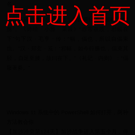
名
点击进入首页
◎即行縢。包裹在足胫上，使跳腾轻便。俗称为“绑
腿”。《诗经 · 小雅 · 采菽》“赤芾在股，邪幅在
下”句下汉 · 毛亨 · 传：“幅，偪也，所以自偪束
也。”汉 · 郑玄 · 笺：“邪幅，如今行縢也，偪束其
胫，自足至膝，故曰在下。”《礼记 · 内则》：“偪
屦著綦。”
Windows 11 系统中的 PowerShell 如何打开，两种
方法教会你
【加沙冲突第124天】加沙战争进入第五个月，停