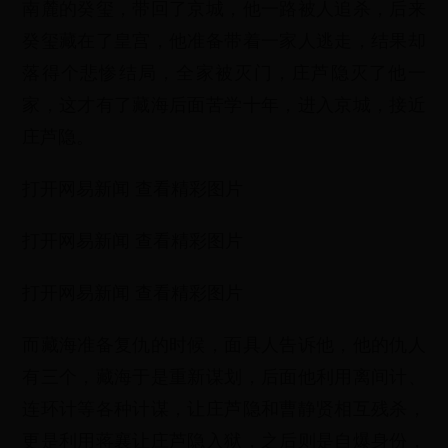
南麓的癸玺，带回了京城，他一路被人追杀，后来
癸玺藏在了皇宫，他准备带着一家人逃走，结果却
落得个悲惨结局，全家被灭门，庄芦隐灭了他一
家，这才有了藏海后面苦学十年，进入京城，接近
庄芦隐。
打开网易新闻 查看精彩图片
打开网易新闻 查看精彩图片
打开网易新闻 查看精彩图片
而藏海准备复仇的时候，面具人告诉他，他的仇人
有三个，藏海于是重新谋划，后面他利用离间计、
连环计等各种计谋，让庄芦隐和曹静贤相互残杀，
更是利用蒋襄让庄芦隐入狱，之后则是自爆身份，