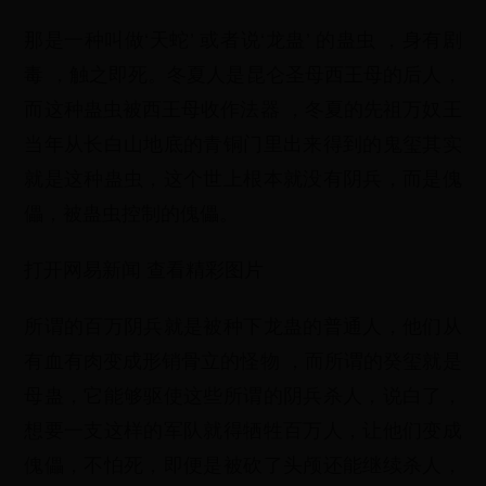
那是一种叫做‘天蛇’ 或者说‘龙蛊’ 的蛊虫 ，身有剧
毒 ，触之即死。冬夏人是昆仑圣母西王母的后人，
而这种蛊虫被西王母收作法器 ，冬夏的先祖万奴王
当年从长白山地底的青铜门里出来得到的鬼玺其实
就是这种蛊虫，这个世上根本就没有阴兵，而是傀
儡，被蛊虫控制的傀儡。
打开网易新闻 查看精彩图片
所谓的百万阴兵就是被种下龙蛊的普通人，他们从
有血有肉变成形销骨立的怪物 ，而所谓的癸玺就是
母蛊，它能够驱使这些所谓的阴兵杀人，说白了，
想要一支这样的军队就得牺牲百万人，让他们变成
傀儡，不怕死，即便是被砍了头颅还能继续杀人，