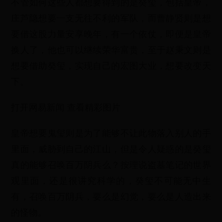
不管如何这些人都想要得到的是癸玺，包括皇帝，
庄芦隐想要一支无往不利的军队，而曹静贤则是想
要借这股力量安享晚年，有一个依仗，即便是皇帝
换人了，他也可以继续荣华富贵，至于赵秉文则是
想要借助癸玺，实现自己的宏图大业，想要改变天
下。
打开网易新闻 查看精彩图片
皇帝想要鬼玺则是为了能够不让此物落入别人的手
里面，威胁到自己的江山，但是令人疑惑的是癸玺
真的能够召唤百万阴兵么？按理说盗墓笔记的世界
观里面，还是很讲究科学的，癸玺不可能无中生
有，召唤百万阴兵，要么是幻觉，要么是人造出来
的怪物。