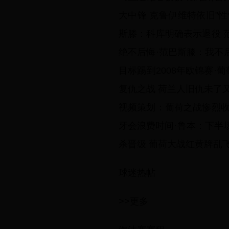
大中锋 克鲁伊维特依旧"性
斯滕：科库明确表示退役 
绝不后悔·范巴斯滕：我不
目标踢到2008年欧锦赛·
复仇之战 荷兰人旧仇未了
视频策划：葡荷之战惨烈收
牙会浪费时间·鲁本：下半
杀晋级 葡荷大战红黄牌乱
球迷热帖
>>更多