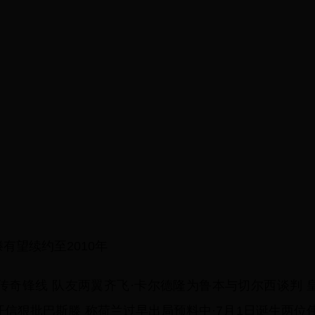
有望续约至2010年
兰传奇锋线 队友两翼齐飞·卡尔德隆为鲁本与切尔西谈判 
开信狠批巴斯滕 称荷兰过早出局预料中·7月1日诞生两位