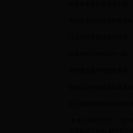
科斯蒂尼亚故意手球下场
布拉鲁兹肘击菲戈两黄离场
马尼切远射被范德萨扑住
科库禁区内劲射击中门楣
范布隆克霍斯特犯规离场
德科五分钟内两度染黄离场
荷兰回国受热烈欢迎 巴斯滕
·鲁本心中最佳11人：荷
马重建雄心勃勃·戴维斯公