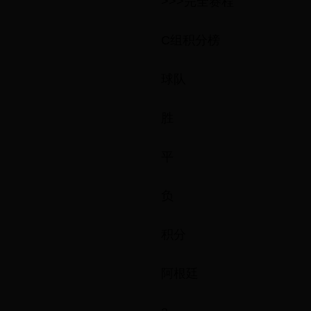
>>>完全赛程
C组积分榜
球队
胜
平
负
积分
阿根廷