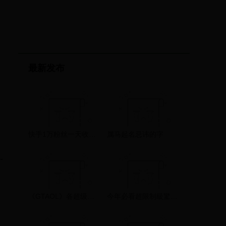
最新发布
快手1万粉丝一天收入多少？盈利模式一般都有哪些？
属马起名忌讳的字
-
《GTAOL》各超级跑车性能分析与跑图测试
今年必看超限制級驚悚國片《緝魔》！整形美人慘遭斷頭棄屍......究竟兇手是誰？