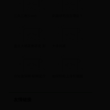
三天三夜(Live)
剑盾绿毛虫在哪捉？
盘点大明星整容史 那些整过容的明星们
大学列表
你知道深网 暗网是什么以及如何访问吗？
如何轻松上传长视频到快手，打破时间限制，轻松分享精彩
友情链接