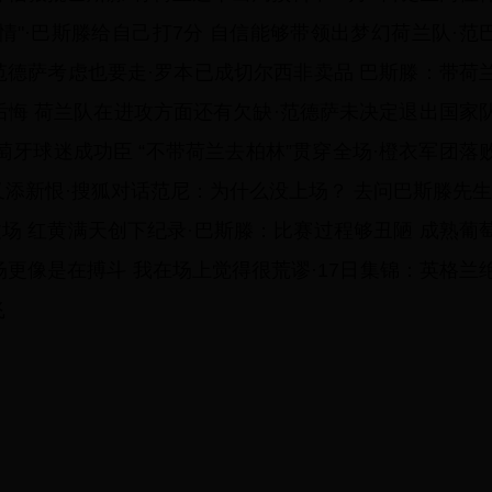
情"·巴斯滕给自己打7分 自信能够带领出梦幻荷兰队·范
范德萨考虑也要走·罗本已成切尔西非卖品 巴斯滕：带荷
后悔 荷兰队在进攻方面还有欠缺·范德萨未决定退出国家
葡萄牙球迷成功臣 “不带荷兰去柏林”贯穿全场·橙衣军团落
又添新恨·搜狐对话范尼：为什么没上场？ 去问巴斯滕先生
场 红黄满天创下纪录·巴斯滕：比赛过程够丑陋 成熟葡
场更像是在搏斗 我在场上觉得很荒谬·17日集锦：英格兰
飞