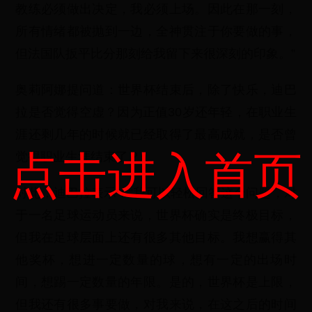
教练必须做出决定，我必须上场。因此在那一刻，
所有情绪都被抛到一边，全神贯注于你要做的事，
但法国队扳平比分那刻给我留下来很深刻的印象。”
奥莉阿娜提问道：世界杯结束后，除了快乐，迪巴
拉是否觉得空虚？因为正值30岁还年轻，在职业生
涯还剩几年的时候就已经取得了最高成就，是否曾
点击进入首页
觉得职业生涯结束了？
对此，迪巴拉表示：“我可以轻松回答这个问题，对
于一名足球运动员来说，世界杯确实是终极目标，
但我在足球层面上还有很多其他目标。我想赢得其
他奖杯，想进一定数量的球，想有一定的出场时
间，想踢一定数量的年限。是的，世界杯是上限，
但我还有很多事要做，对我来说，在这之后的时间