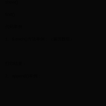
show()
find()
代码举例
1、$.each()方法举例：（遍历数组）
打印结果：
2、append()举例：