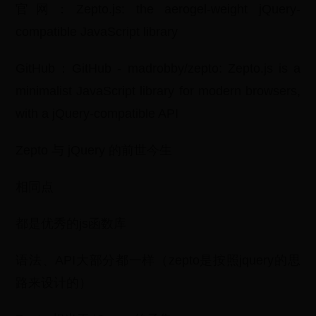
官网：Zepto.js: the aerogel-weight jQuery-
compatible JavaScript library
GitHub：GitHub - madrobby/zepto: Zepto.js is a
minimalist JavaScript library for modern browsers,
with a jQuery-compatible API
Zepto 与 jQuery 的前世今生
相同点
都是优秀的js函数库
语法、API大部分都一样（zepto是按照jquery的思
路来设计的）