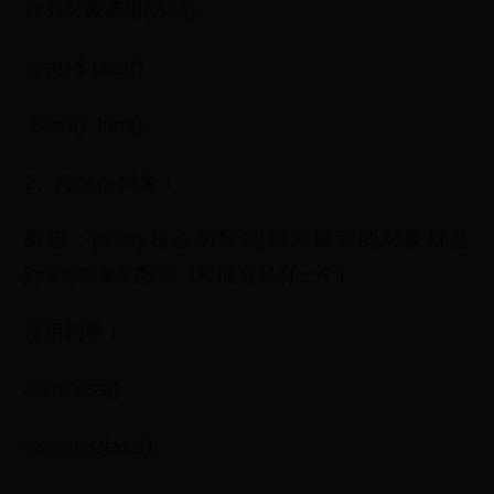
作为对象调用(方法)：
​.get() $.post()
​.each() ​.trim()
2、jQuery 对象：
概念：jquery核心函数$()调用返回的对象就是
jquery对象的数组（可能有只有一个）。
使用列举：
addClass()
removeClass()